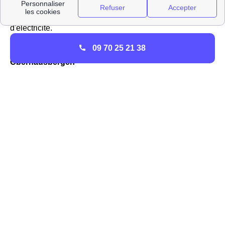
baisse si le tarif réglementé diminue. à Oberhausbergen,
Engie est donc considéré comme un fournisseur alternatif
d'électricité.
09 70 25 21 38
EDF-GDF : tout comprendre sur l'entreprise à
Oberhausbergen
Quelles sont les prestations proposées par EDF et
GDF à Oberhausbergen ?
EDF et GDF Oberhausbergen, autrefois une seule et
même entité, et monopole sur la fourniture d'énergie en
Alsace sont devenus deux organismes distincts.
EDF
a gardé la même forme, celle du fournisseur
d'électricité présent partout en France. Avant 2007 et
l'ouverture définitive du marché de l'énergie français à la
concurrence suite à une directive européenne, EDF était
le seul fournisseur d'électricité habilité à ouvrir les
compteurs du département Bas-Rhin comme des autres.