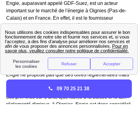
Engie, auparavant appelé GDF-Suez, est un acteur
important sur le marché de l'énergie à Oignies (Pas-de-
Calais) et en France. En effet, il est le fournisseur
historique de gaz et reste le seul à pouvoir proposer les
tarifs réglementés du gaz sur le réseau GrDF d'Oignies.
Vous pouvez aller sur le site https://gaz-tarif-reglemente.fr/
pour trouver des informations sur la hausse ou la baisse
du tarif réglementé du gaz à Oignies
Engie ne propose pas que des offres réglementées mais
aussi des offres de marché pour l'électricité et le gaz des
09 70 25 21 38
habitations Oigninoises, ou encore des offres vertes avec
des prix fixes sur 3 ans, ajusTables à la baisse si le tarif
réglementé diminue. à Oignies, Engie est donc considéré
comme un fournisseur alternatif d'électricité.
Les services d'EDF à Oignies
EDF est le fournisseur historique d'électricité à Oignies,