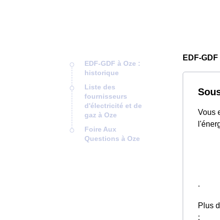
EDF-GDF
EDF-GDF à Oze :
historique
Liste des
Sous
fournisseurs
d'électricité et de
Vous e
gaz à Oze
l'éner
Foire Aux
Questions à Oze
.
Plus d
: