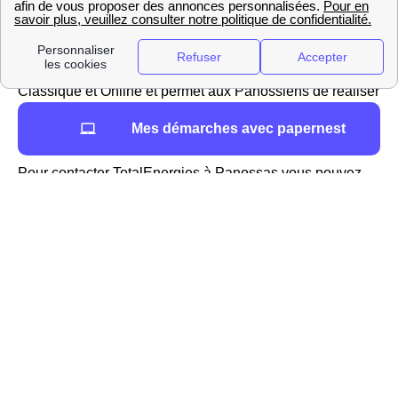
gaz et d'électricité, vous pouvez vous tourner vers un
fournisseur alternatif
comme TotalEnergies. Il s'agit du
fournisseur alternatif le plus reconnu en France, dans le
38460 (Isère) comme ailleurs. Il propose les offres Verte,
Classique et Online et permet aux Panossiens de réaliser
des économies sur le montant de leurs factures
Mes démarches avec papernest
énergétiques allant de 2% à 10%.
Pour contacter TotalEnergies à Panossas vous pouvez
aller sur le site internet du fournisseur ou contacter son
service client au 3099 ; vous trouverez un conseiller qui
répondra à toutes vos demandes de manière efficace. En
effet, TotalEnergies est reconnu pour son
excellent
service client
qui a été élu service client de l'année à 11
reprises.