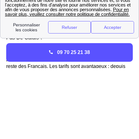
Forêt
Eni Petite-Forêt : tout savoir
Francs-Forésiens, vous cherchez à souscrire un contrat
d'électricité ou de gaz à moindre dans la région de Nord-
Pas-De-Calais ?
Eni, le fournisseur italien d'électricité et de gaz,
09 70 25 21 38
propose des contrats aux Francs-Forésiens comme au
reste des Français. Les tarifs sont avantageux : depuis
l'ouverture du marché de l'énergie à la concurrence, EDF
Nord-Pas-De-Calais n'est plus le seul fournisseur à
pouvoir proposer des offres d'électricité à la souscription.
Eni en effet à Petite-Forêt et dans d'autres villes du
département 59494 propose des offres avec une
réduction par rapport au tarif réglementé en vigueur
proposé par EDF.
Intéressé par Eni ?
Il vous suffit de contacter le
09 70 82