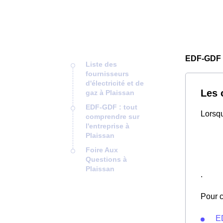
EDF-GDF 
Liste des
fournisseurs
d'électricité et de
Les 
gaz à Plaissan
EDF-GDF : tout
Lorsqu
comprendre sur
l'entreprise à
Plaissan
Foire Aux
Questions à
Plaissan
.
Pour c
E