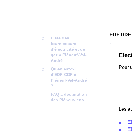
EDF-GDF 
Liste des
fournisseurs
d'électricité et de
Elec
gaz à Pléneuf-Val-
André
Pour u
Qu'en est-t-il
d'EDF-GDF à
Pléneuf-Val-André
?
FAQ à destination
des Pléneuviens
Les au
E
ED