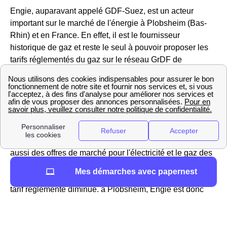
Engie, auparavant appelé GDF-Suez, est un acteur
important sur le marché de l'énergie à Plobsheim (Bas-
Rhin) et en France. En effet, il est le fournisseur
historique de gaz et reste le seul à pouvoir proposer les
tarifs réglementés du gaz sur le réseau GrDF de
Plobsheim.
Vous pouvez aller sur le site https://gaz-tarif-reglemente.fr/
pour trouver des informations sur la hausse ou la baisse
du tarif réglementé du gaz à Plobsheim
Engie ne propose pas que des offres réglementées mais
aussi des offres de marché pour l'électricité et le gaz des
habitations Plobsheimoises, ou encore des offres vertes
Mes démarches avec papernest
avec des prix fixes sur 3 ans, ajusTables à la baisse si le
tarif réglementé diminue. à Plobsheim, Engie est donc
considéré comme un fournisseur alternatif d'électricité.
Les services d'EDF à Plobsheim