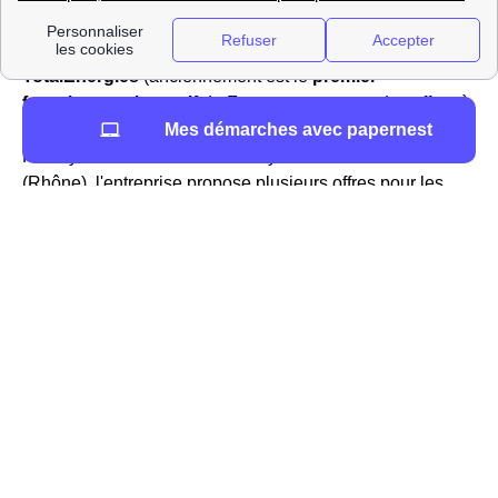
TotalEnergies à Pomeys : numéro du service client,
tarifs
TotalEnergies
(anciennement est le
premier
fournisseur alternatif
de France, et propose des offres à
Mes démarches avec papernest
la fois d'électricité et de gaz pour les habitants de
Pomeys et habitantes de Pomeys. Dans le 69590
(Rhône), l'entreprise propose plusieurs offres pour les
professionnels et les particuliers : l'offre verte, l'offre
classique et l'offre 100% en ligne. Ces offres sont
compétitives par rapport aux autres fournisseurs
disponibles dans la région de Pomeys, avec un
prix
inférieur au tarif réglementé
en vigueur sur le gaz et/ou
l'électricité.
TotalEnergies a de bons retours des consommateurs dont
les habitants de Pomeys et a été élu «
service client de
l'année
» 11 années consécutives, c'est aujourd'hui Total
Spring en 2019. Leurs conseillers se feront donc une joie