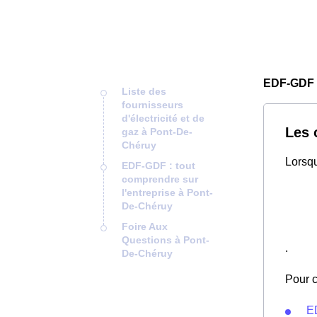
EDF-GDF 
Liste des
fournisseurs
d'électricité et de
Les 
gaz à Pont-De-
Chéruy
Lorsqu
EDF-GDF : tout
comprendre sur
l'entreprise à Pont-
De-Chéruy
Foire Aux
Questions à Pont-
.
De-Chéruy
Pour c
E