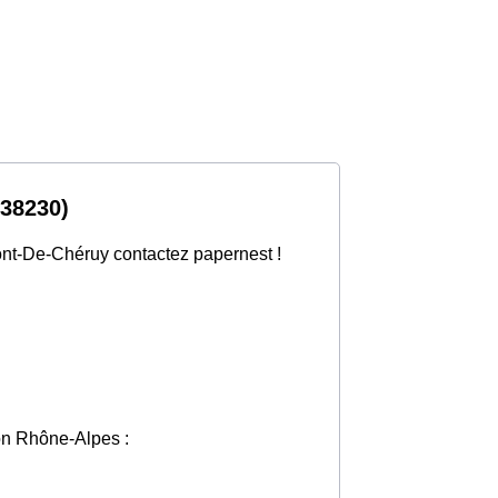
(38230)
Pont-De-Chéruy contactez papernest !
ion Rhône-Alpes :