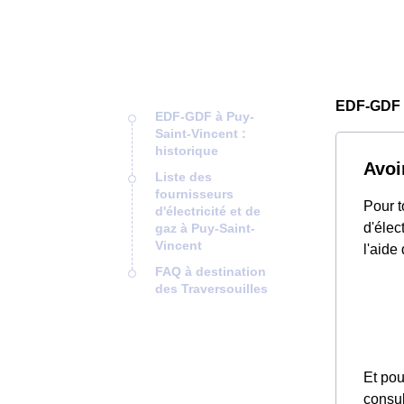
EDF-GDF 
EDF-GDF à Puy-
Saint-Vincent :
historique
Avoi
Liste des
fournisseurs
Pour t
d'électricité et de
d'élec
gaz à Puy-Saint-
Vincent
l'aide
FAQ à destination
des Traversouilles
Et pou
consul