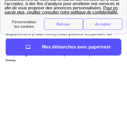
répondre à toutes vos questions concernant votre
compteur dans votre logement le Rorschwihrois, votre
contrat, les tarifs proposés ou encore la possibilité de
résilier son abonnement à Rorschwihr Dans votre
département (Haut-Rhin), vous pouvez les joindre au
3099. Vous ne souhaitez pas décrocher le téléphone ?
Mes démarches avec papernest
Pas de problème, vous pouvez également écrire à
TotalEnergies Rorschwihr depuis votre espace client en
ligne.