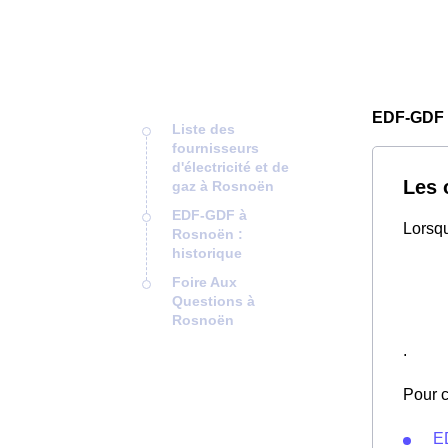
EDF-GDF
Liste des
fournisseurs
d'électricité et de
Les 
gaz à Rosnoën
EDF-GDF à
Lorsqu
Rosnoën :
historique
Foire Aux
Questions à
Rosnoën
.
Pour c
ED