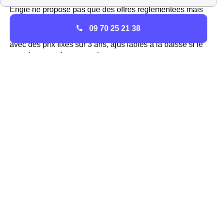
Engie ne propose pas que des offres réglementées mais
aussi des offres de marché pour l'électricité et le gaz des
09 70 25 21 38
habitations Sabaratoises, ou encore des offres vertes
avec des prix fixes sur 3 ans, ajusTables à la baisse si le
tarif réglementé diminue. à Sabarat, Engie est donc
considéré comme un fournisseur alternatif d'électricité.
Les services d'EDF à Sabarat
EDF est le fournisseur historique d'électricité à Sabarat,
car c'était la seule entreprise présente avant l'ouverture
du marché à la concurrence. Pour le gaz, EDF est un
fournisseur alternatif pour n'importe quel logement dans