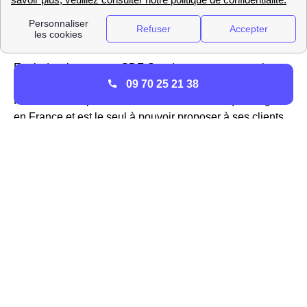
Liste des fournisseurs d'électricité et de gaz à Saint-
Avold
L'activité d'Engie à Saint-Avold
Engie (anciennement GDF-Suez), est un acteur majeur
de l'énergie à Saint-Avold (57500) comme dans toute la
09 70 25 21 38
France. L'entreprise est le fournisseur historique de gaz
en France et est le seul à pouvoir proposer à ses clients
les tarifs réglementés du gaz sur le réseau GrDF à Saint-
Avold
Dans le passé, l'association EDF GDF se partageait la
direction de la distribution de l'énergie jusqu'à l'ouverture
du marché à la concurrence, Engie et EDF sont
désormais deux fournisseurs bien disctincts. Pour avoir
plus d'informations sur la
hausse ou la baisse du tarif
réglementé
pour le gaz, visitez le site https://gaz-tarif-
reglemente.fr/. Engie propose aussi des offres de marché
intéressantes pour l'électricité et le gaz pour les