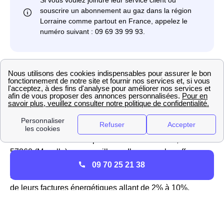
TotalEnergies : contact du fournisseur à Saint-
Médard
Si vous ne voulez pas vous abonner aux tarifs
réglementés d'Engie et d'EDF pour votre fourniture de
gaz et d'électricité, vous pouvez vous tourner vers un
fournisseur alternatif
comme TotalEnergies. Il s'agit du
fournisseur alternatif le plus reconnu en France, dans le
57260 (Moselle) comme ailleurs. Il propose les offres
Verte, Classique et Online et permet aux habitants de
09 70 25 21 38
Saint-Médard de réaliser des économies sur le montant
de leurs factures énergétiques allant de 2% à 10%.
Pour contacter TotalEnergies à Saint-Médard vous
pouvez aller sur le site internet du fournisseur ou