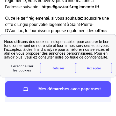
réglementé, vous trouverez plus d'informations à
l'adresse suivante :
https://gaz-tarif-reglemente.fr/
Outre le tarif réglementé, si vous souhaitez souscrire une
offre d'Engie pour votre logement à Saint-Pierre-
D'Aurillac, le fournisseur propose également des
offres
de marché
, qui sont des
offres 100% vertes
. Il s'agit en
outre d'offres à
prix fixe
, qui ne suit pas les variations
mensuelles du tarif réglementé ; ce prix reste fixe pendant
trois ans et peut toutefois être revu à la baisse si le tarif
réglementé diminue.
Mes démarches avec papernest
TotalEnergies à Saint-Pierre-D'Aurillac : offres et