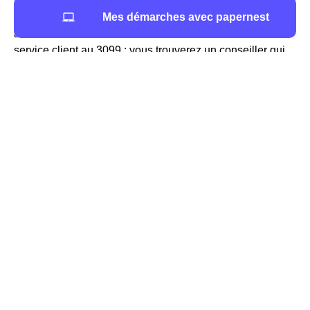
Pour contacter TotalEnergies à Sancergues vous pouvez
Mes démarches avec papernest
aller sur le site internet du fournisseur ou contacter son
service client au 3099 ; vous trouverez un conseiller qui
répondra à toutes vos demandes de manière efficace. En
effet, TotalEnergies est reconnu pour son
excellent
service client
qui a été élu service client de l'année à 11
reprises.