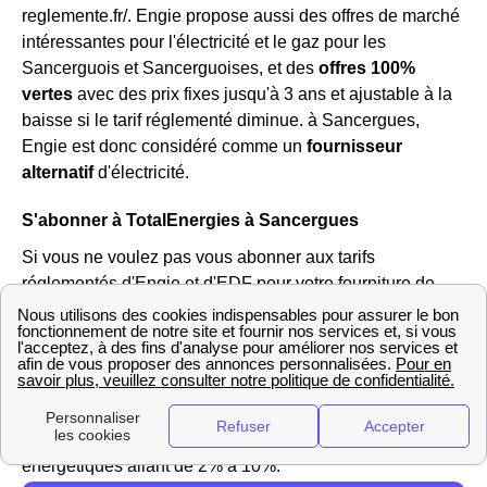
reglemente.fr/. Engie propose aussi des offres de marché
intéressantes pour l'électricité et le gaz pour les
Sancerguois et Sancerguoises, et des
offres 100%
vertes
avec des prix fixes jusqu'à 3 ans et ajustable à la
baisse si le tarif réglementé diminue. à Sancergues,
Engie est donc considéré comme un
fournisseur
alternatif
d'électricité.
S'abonner à TotalEnergies à Sancergues
Si vous ne voulez pas vous abonner aux tarifs
réglementés d'Engie et d'EDF pour votre fourniture de
gaz et d'électricité, vous pouvez vous tourner vers un
fournisseur alternatif
comme TotalEnergies. Il s'agit du
fournisseur alternatif le plus reconnu en France, dans le
18140 (Cher) comme ailleurs. Il propose les offres Verte,
Classique et Online et permet aux Sancerguois de
réaliser des économies sur le montant de leurs factures
énergétiques allant de 2% à 10%.