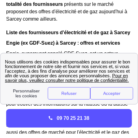
totalité des fournisseurs
présents sur le marché
proposent des offres d'électricité et de gaz aujourd'hui à
Sarcey comme ailleurs.
Liste des fournisseurs d'électricité et de gaz à Sarcey
Engie (ex GDF-Suez) à Sarcey : offres et services
Engie, auparavant appelé GDF-Suez, est un acteur
important sur le marché de l'énergie à Sarcey (Rhône) et
en France. En effet, il est le fournisseur historique de gaz
et reste le seul à pouvoir proposer les tarifs réglementés
du gaz sur le réseau GrDF de Sarcey.
Vous pouvez aller sur le site https://gaz-tarif-reglemente.fr/
pour trouver des informations sur la hausse ou la baisse
du tarif réglementé du gaz à Sarcey
09 70 25 21 38
Engie ne propose pas que des offres réglementées mais
aussi des offres de marché pour l'électricité et le gaz des