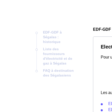
EDF-GDF 
EDF-GDF à
Ségalas :
historique
Elec
Liste des
fournisseurs
Pour u
d'électricité et de
gaz à Ségalas
FAQ à destination
des Ségalasiens
Les au
E
E