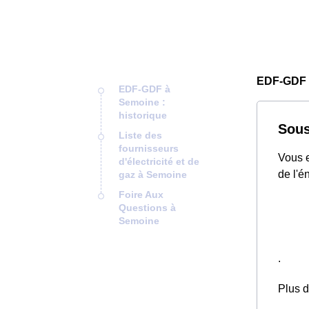
EDF-GDF
EDF-GDF à
Semoine :
historique
Sous
Liste des
fournisseurs
Vous e
d'électricité et de
de l'é
gaz à Semoine
Foire Aux
Questions à
Semoine
.
Plus d