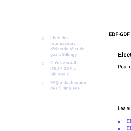
EDF-GDF S
Liste des
fournisseurs
d'électricité et de
Elect
gaz à Sillingy
Qu'en est-t-il
Pour u
d'EDF-GDF à
Sillingy ?
FAQ à destination
des Sillingiens
Les au
E
E