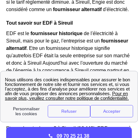
si le tarif réglementé diminue. à Sireuil, Engie est donc
considéré comme un
fournisseur alternatif
d'électricité.
Tout savoir sur EDF à Sireuil
EDF est le
fournisseur historique
de l'électricité à
Sireuil, mais pour le gaz, l'entreprise est un
fournisseur
alternatif
. Etre un fournisseur historique signifie
qu'autrefois EDF était la seule entreprise sur son marché
et donc à Sireuil Aujourd'hui avec l'ouverture du marché
de l'énergie à la concurrence à Sireuil comme partout en
France, ce n'est bien évidemment plus le cas.
Cependant, EDF est une entreprise historique et a
toujours une influence notable dans l'échiquier et ce
notamment dans le processus menant au fait de
déterminer le prix du kWh de l'électricité pour les
Sireuillois.
Et pour le prix du gaz ? à Sireuil (16 440), EDF, propose à
ses clients des offres intéressantes avec un prix fixe
09 70 25 21 38