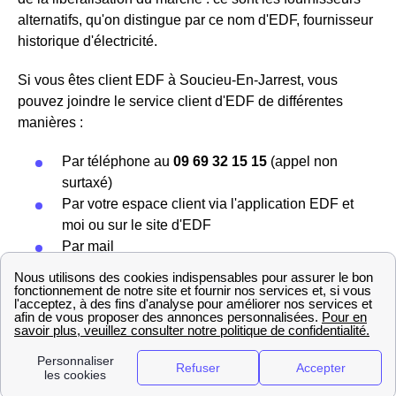
alternatifs, qu'on distingue par ce nom d'EDF, fournisseur
historique d'électricité.
Si vous êtes client EDF à Soucieu-En-Jarrest, vous
pouvez joindre le service client d'EDF de différentes
manières :
Par téléphone au
09 69 32 15 15
(appel non
surtaxé)
Par votre espace client via l'application EDF et
moi ou sur le site d'EDF
Par mail
Par courrier
Si vous envisagez de souscrire chez EDF pour votre
habitation Jarrezienne, sachez qu'en sa qualité de
fournisseur historique, EDF est le seul à pouvoir proposer
le tarif réglementé en vigueur (TRV), un prix du kWh fixé
par la CRE. On le connaît sous le nom de tarif bleu, ex