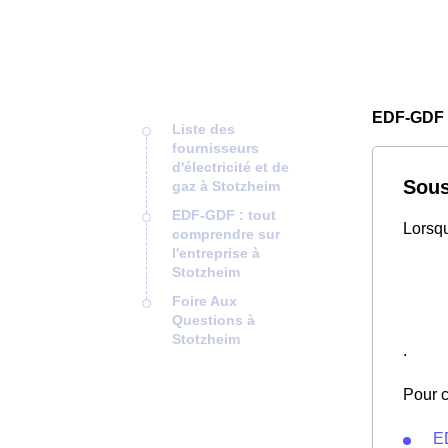
EDF-GDF 
Liste des
fournisseurs
d'électricité et de
Sous
gaz à Stotzheim
EDF-GDF : tout
Lorsqu
comprendre sur
l'entreprise à
Stotzheim
Foire Aux
Questions à
Stotzheim
.
Pour c
E