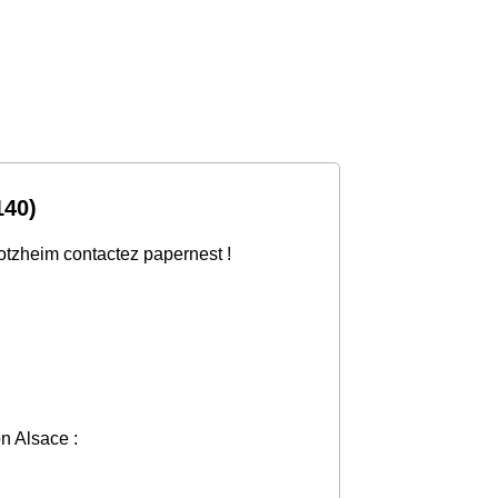
140)
totzheim contactez papernest !
on Alsace :