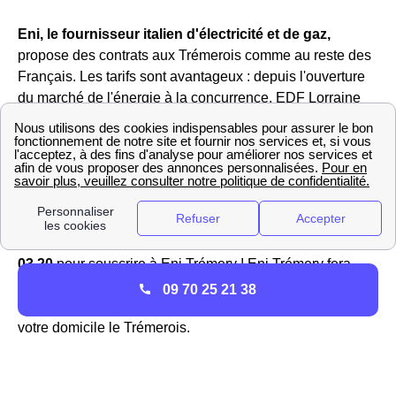
Eni, le fournisseur italien d'électricité et de gaz,
propose des contrats aux Trémerois comme au reste des
Français. Les tarifs sont avantageux : depuis l'ouverture
du marché de l'énergie à la concurrence, EDF Lorraine
n'est plus le seul fournisseur à pouvoir proposer des
offres d'électricité à la souscription. Eni en effet à Trémery
et dans d'autres villes du département 57300 propose
des offres avec une réduction par rapport au tarif
réglementé en vigueur proposé par EDF.
Intéressé par Eni ?
Il vous suffit de contacter le
09 70 82
03 20
pour souscrire à Eni Trémery ! Eni Trémery fera
alors la demande à Enedis (ex-ERDF), le gestionnaire du
09 70 25 21 38
réseau, pour mettre en service le compteur électrique à
votre domicile le Trémerois.
Tout savoir sur TotalEnergies à Trémery