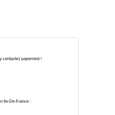
ry contactez papernest !
on Ile-De-France :