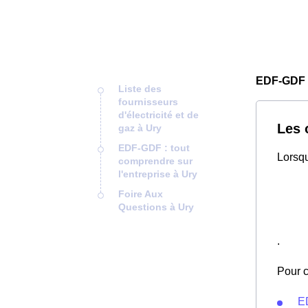
EDF-GDF 
Liste des
fournisseurs
d'électricité et de
Les 
gaz à Ury
EDF-GDF : tout
Lorsqu
comprendre sur
l'entreprise à Ury
Foire Aux
Questions à Ury
.
Pour c
E