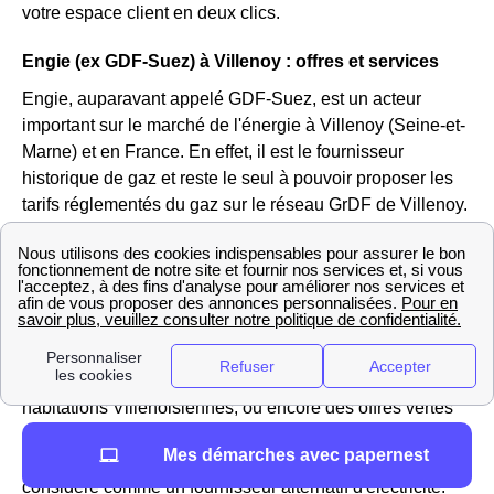
votre espace client en deux clics.
Engie (ex GDF-Suez) à Villenoy : offres et services
Engie, auparavant appelé GDF-Suez, est un acteur
important sur le marché de l'énergie à Villenoy (Seine-et-
Marne) et en France. En effet, il est le fournisseur
historique de gaz et reste le seul à pouvoir proposer les
tarifs réglementés du gaz sur le réseau GrDF de Villenoy.
Vous pouvez aller sur le site https://gaz-tarif-reglemente.fr/
pour trouver des informations sur la hausse ou la baisse
du tarif réglementé du gaz à Villenoy
Engie ne propose pas que des offres réglementées mais
aussi des offres de marché pour l'électricité et le gaz des
habitations Villenoisiennes, ou encore des offres vertes
avec des prix fixes sur 3 ans, ajusTables à la baisse si le
Mes démarches avec papernest
tarif réglementé diminue. à Villenoy, Engie est donc
considéré comme un fournisseur alternatif d'électricité.