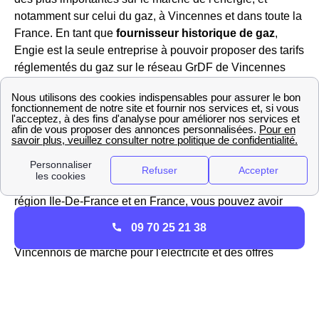
notamment sur celui du gaz, à Vincennes et dans toute la
France. En tant que
fournisseur historique de gaz
,
Engie est la seule entreprise à pouvoir proposer des tarifs
réglementés du gaz sur le réseau GrDF de Vincennes
(Val-de-Marne). Dans le passé, l'association EDF GDF se
partageait la direction de la distribution de l'énergie
jusqu'à l'ouverture du marché à la concurrence,
Engie et
EDF sont désormais deux fournisseurs bien
disctincts.
Le tarif réglementé du gaz évoluant régulièrement dans la
région Ile-De-France et en France, vous pouvez avoir
plus d'informations sur le site https://gaz-tarif-
09 70 25 21 38
reglemente.fr/. Engie propose également des offres aux
Vincennois de marché pour l'électricité et des offres
100% verte avec un prix fixe pendant 3 ans, révisible à la
baisse (si le tarif réglementé diminue). Pour l'électricité,
Engie est donc considéré comme un fournisseur alternatif