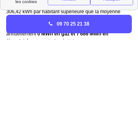
La consommation d'électricité des Vincéens représente
306,42 kWh par habitant supérieure que la moyenne
nationale.
09 70 25 21 38
Pour information, les 2 151 Vincéens consomment
annuellement
0 MWh en gaz et 7 686 MWh en
électricité
, comme indiqué ci-dessous :
Quid de la production d'énergie à Vincey ?
La ville de
Vincey (88 450)
produit 938.0
d'électricité et de gaz à
l'heure actuelle.