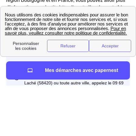
région Bourgogne et en France, vous pouvez avoir plus
d'informations sur le site https://gaz-tarif-reglemente.fr/.
Engie propose également des offres aux Vitriens de
marché pour l'électricité et des offres 100% verte avec un
prix fixe pendant 3 ans, révisible à la baisse (si le tarif
réglementé diminue). Pour l'électricité, Engie est donc
considéré comme un fournisseur alternatif à Vitry-Laché
Mes démarches avec papernest
L'activité d'EDF à Vitry-Laché
Si EDF est le fournisseur historique d'électricité à Vitry-
Laché, en ce qui concerne le gaz il est un fournisseur
alternatif. En effet, les tarifs d'EDF jouent sur le prix du