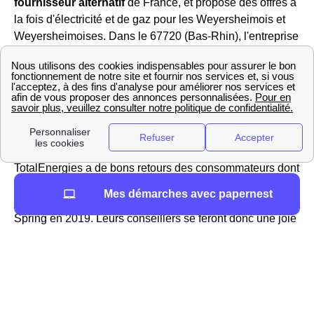
fournisseur alternatif
de France, et propose des offres à
la fois d'électricité et de gaz pour les Weyersheimois et
Weyersheimoises. Dans le 67720 (Bas-Rhin), l'entreprise
propose plusieurs offres pour les professionnels et les
particuliers : l'offre verte, l'offre classique et l'offre 100%
en ligne. Ces offres sont compétitives par rapport aux
autres fournisseurs disponibles dans la région de
Weyersheim, avec un
prix inférieur au tarif réglementé
en vigueur sur le gaz et/ou l'électricité.
TotalEnergies a de bons retours des consommateurs dont
les Weyersheimois et a été élu «
service client de
Mes démarches avec papernest
l'année
» 11 années consécutives, c'est aujourd'hui Total
Spring en 2019. Leurs conseillers se feront donc une joie
de répondre à toutes vos questions concernant votre
compteur dans votre logement le Weyersheimois, votre
contrat, les tarifs proposés ou encore la possibilité de
résilier son abonnement à Weyersheim Dans votre
département (Bas-Rhin), vous pouvez les joindre au