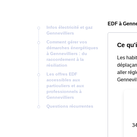
EDF à Gennev
Infos électricité et gaz
Gennevilliers
Comment gérer vos
Ce qu'i
démarches énergétiques
à Gennevilliers : du
Les habit
raccordement à la
déplaçant
résiliation
aller rég
Les offres EDF
Gennevill
accessibles aux
particuliers et aux
professionnels à
Gennevilliers
Questions récurrentes
34