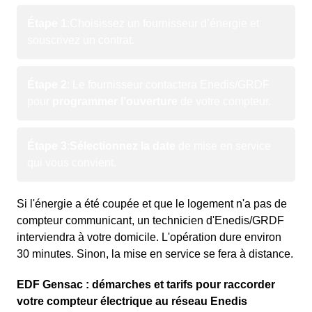
Étape 1
:
Choisissez un fournisseur d’énergie et
souscrivez un contrat.
Étape 2
: Le fournisseur contactera Enedis/GRDF
pour
programmer l’ouverture
de votre compteur.
Étape 3
:
Sélectionnez la date
de mise en service
qui vous convient.
Si l'énergie a été coupée et que le logement n'a pas de
compteur communicant, un technicien d'Enedis/GRDF
interviendra à votre domicile. L'opération dure environ
30 minutes. Sinon, la mise en service se fera à distance.
EDF Gensac : démarches et tarifs pour raccorder
votre compteur électrique au réseau Enedis