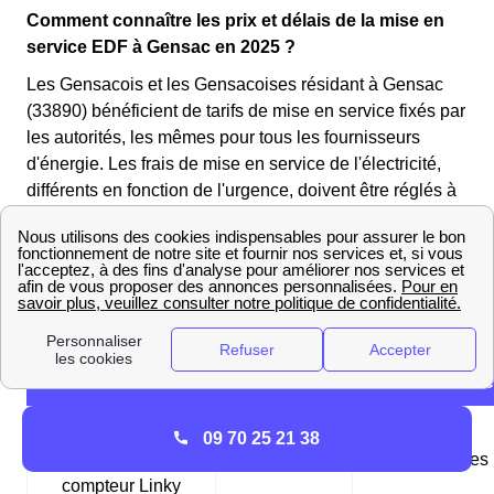
Comment connaître les prix et délais de la mise en
service EDF à Gensac en 2025 ?
Les Gensacois et les Gensacoises résidant à Gensac
(33890) bénéficient de tarifs de mise en service fixés par
les autorités, les mêmes pour tous les fournisseurs
d'énergie. Les frais de mise en service de l'électricité,
différents en fonction de l'urgence, doivent être réglés à
Enedis. Quant au gaz, les frais sont à régler auprès de
GRDF, le gestionnaire du réseau de gaz.
Les tableaux suivants présentent les différentes options
de mise en service disponibles à Gensac (33890) :
Tableau des mises en service d'électricité
Mise en service
09 70 25 21 38
standard pour un
1,75€
24-48 heures
compteur Linky