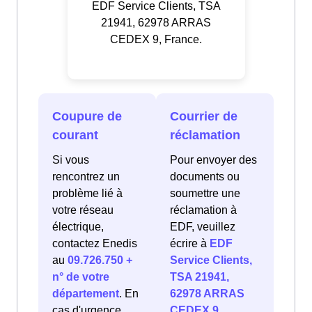
EDF Service Clients, TSA
21941, 62978 ARRAS
CEDEX 9, France.
Coupure de
Courrier de
courant
réclamation
Si vous
Pour envoyer des
rencontrez un
documents ou
problème lié à
soumettre une
votre réseau
réclamation à
électrique,
EDF, veuillez
contactez Enedis
écrire à
EDF
au
09.726.750 +
Service Clients,
n° de votre
TSA 21941,
département
. En
62978 ARRAS
cas d'urgence
CEDEX 9,