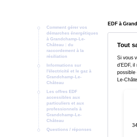
EDF à Grand
Comment gérer vos
démarches énergétiques
à Grandchamp-Le-
Tout s
Château : du
raccordement à la
résiliation
Si vous v
d'EDF, il
Informations sur
l'électricité et le gaz à
possible
Grandchamp-Le-
Le-Châte
Château
Les offres EDF
accessibles aux
particuliers et aux
professionnels à
Grandchamp-Le-
Château
34
Questions / réponses