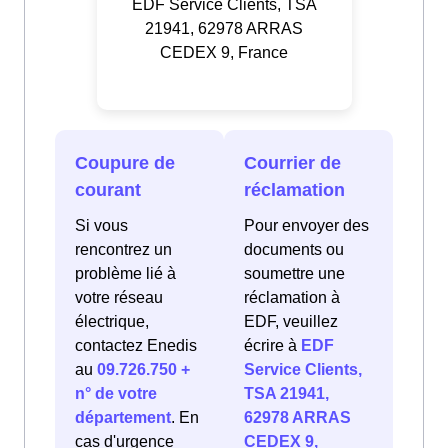
EDF Service Clients, TSA
21941, 62978 ARRAS
CEDEX 9, France
Coupure de
Courrier de
courant
réclamation
Si vous
Pour envoyer des
rencontrez un
documents ou
problème lié à
soumettre une
votre réseau
réclamation à
électrique,
EDF, veuillez
contactez Enedis
écrire à
EDF
au
09.726.750 +
Service Clients,
n° de votre
TSA 21941,
département
. En
62978 ARRAS
cas d'urgence
CEDEX 9,