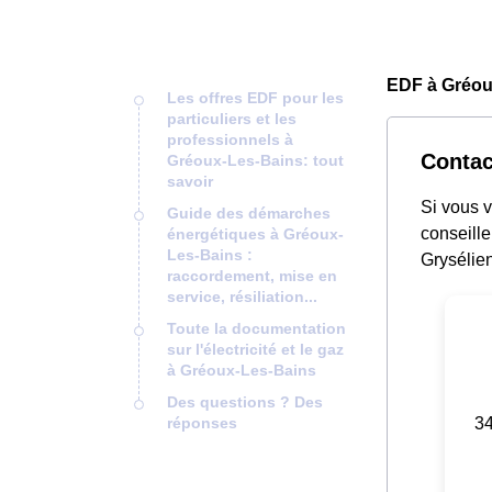
EDF à Gréou
Les offres EDF pour les
particuliers et les
professionnels à
Contac
Gréoux-Les-Bains: tout
savoir
Si vous 
Guide des démarches
conseille
énergétiques à Gréoux-
Les-Bains :
Grysélien
raccordement, mise en
service, résiliation...
Toute la documentation
sur l'électricité et le gaz
à Gréoux-Les-Bains
Des questions ? Des
34
réponses