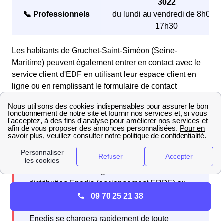
3022
📞 Professionnels
du lundi au vendredi de 8h00 à
17h30
Les habitants de Gruchet-Saint-Siméon (Seine-
Maritime) peuvent également entrer en contact avec le
service client d'EDF en utilisant leur espace client en
ligne ou en remplissant le formulaire de contact
disponible dans la section Contact du site web d'EDF.
En cas de problème lié au réseau électrique,
veuillez contacter le gestionnaire du réseau de
distribution Enedis (anciennement ERDF) au
numéro gratuit d'urgence pour le dépannage :
09 70 25 21 38
09.726.750 + n° de votre département 76
.
Enedis se chargera rapidement de toute