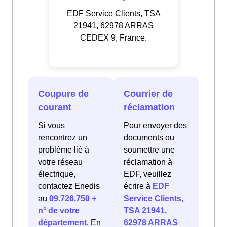
EDF Service Clients, TSA
21941, 62978 ARRAS
CEDEX 9, France.
Coupure de
Courrier de
courant
réclamation
Si vous
Pour envoyer des
rencontrez un
documents ou
problème lié à
soumettre une
votre réseau
réclamation à
électrique,
EDF, veuillez
contactez Enedis
écrire à
EDF
au
09.726.750 +
Service Clients,
n° de votre
TSA 21941,
département
. En
62978 ARRAS