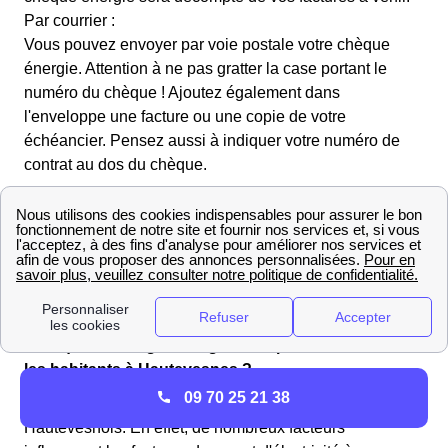
Par courrier :
Vous pouvez envoyer par voie postale votre chèque
énergie. Attention à ne pas gratter la case portant le
numéro du chèque ! Ajoutez également dans
l'enveloppe une facture ou une copie de votre
échéancier. Pensez aussi à indiquer votre numéro de
contrat au dos du chèque.
Pourquoi le budget énergie n'est pas le même entre
les habitants à Hautevesnes ?
09 70 25 21 38
Il y a une différence entre les coûts énergétiques des
Hautevesnois. En effet, de nombreux facteurs