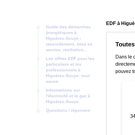
EDF à Higuè
Guide des démarches
énergétiques à
Higuères-Souye :
Toutes
raccordement, mise en
service, résiliation...
Dans le c
Les offres EDF pour les
directeme
particuliers et les
professionnels à
pouvez to
Higuères-Souye: tout
savoir
Informations sur
l'électricité et le gaz à
Higuères-Souye
Questions / réponses
34