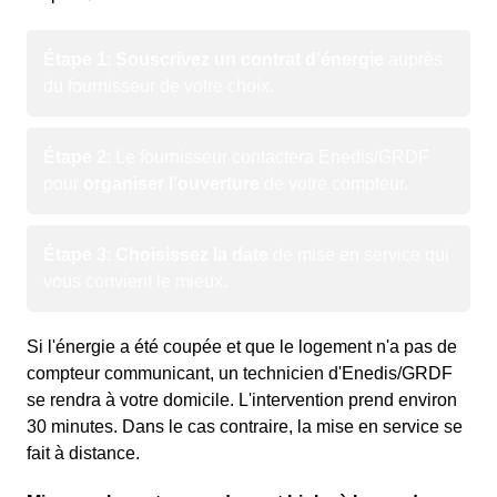
Étape 1
:
Souscrivez un contrat d’énergie
auprès
du fournisseur de votre choix.
Étape 2
: Le fournisseur contactera Enedis/GRDF
pour
organiser l’ouverture
de votre compteur.
Étape 3
:
Choisissez la date
de mise en service qui
vous convient le mieux.
Si l'énergie a été coupée et que le logement n'a pas de
compteur communicant, un technicien d'Enedis/GRDF
se rendra à votre domicile. L'intervention prend environ
30 minutes. Dans le cas contraire, la mise en service se
fait à distance.