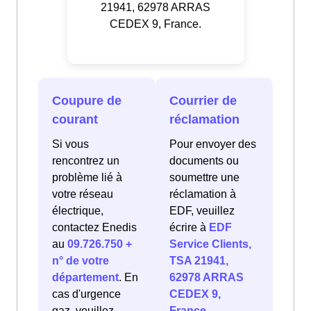
21941, 62978 ARRAS
CEDEX 9, France.
Coupure de
Courrier de
courant
réclamation
Si vous
Pour envoyer des
rencontrez un
documents ou
problème lié à
soumettre une
votre réseau
réclamation à
électrique,
EDF, veuillez
contactez Enedis
écrire à
EDF
au
09.726.750 +
Service Clients,
n° de votre
TSA 21941,
département
. En
62978 ARRAS
cas d'urgence
CEDEX 9,
gaz, veuillez
France
.