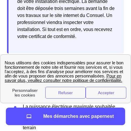
de votre installation électrique. La demande
doit être déposée trois semaines avant la fin de
vos travaux sur le site internet du Consuel. Un
professionnel viendra inspecter votre
installation. Si tout est en ordre, vous recevrez
votre certificat de conformité.
Pour raccorder votre maison neuve à Ingrandes (Maine-
et-Loire) au réseau d'électricité, commencez par
transmettre votre demande en ligne à Enedis. Vous
devrez déposer un dossier comprenant plusieurs
informations essentielles :
La puissance électrique maximale souhaitée
La date limite de votre besoin en électricité
Mes démarches avec papernest
Un plan aérien et des photographies du
terrain