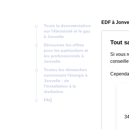
EDF à Jonvel
Toute la documentation
sur l'électricité et le gaz
à Jonvelle
Tout s
Découvrez les offres
pour les particuliers et
Si vous 
les professionnels à
conseille
Jonvelle
Toutes les démarches
Cependant
concernant l'énergie à
Jonvelle : de
l'installation à la
résiliation
FAQ
34