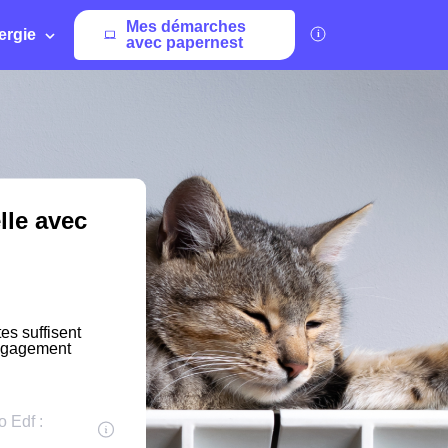
Mes démarches
ergie
avec papernest