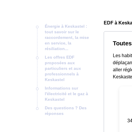
EDF à Keskas
Énergie à Keskastel :
tout savoir sur le
raccordement, la mise
Toutes
en service, la
résiliation...
Les habit
Les offres EDF
déplaçant
proposées aux
particuliers et aux
aller rég
professionnels à
Keskastel
Keskastel
Informations sur
l'électricité et le gaz à
Keskastel
Des questions ? Des
réponses
34