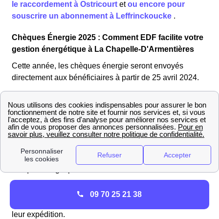
le raccordement à Ostricourt
et
ou encore pour
souscrire un abonnement à Leffrinckoucke
.
Chèques Énergie 2025 : Comment EDF facilite votre
gestion énergétique à La Chapelle-D'Armentières
Cette année, les chèques énergie seront envoyés
directement aux bénéficiaires à partir de 25 avril 2024.
Si vous êtes éligible, vous pourrez également régler vos
factures avec le chèque énergie. Ce dispositif, géré par
le ministère de la transition énergétique, est
attribué
automatiquement selon vos ressources déclarées
lors de votre déclaration d'impôts, sans aucune
démarche de votre part !
Vous recevrez alors votre
chèque énergie par courrier.
Pour les bénéficiaires, les chèques, allant de
48€ à
09 70 25 21 38
277€
, seront livrés à domicile sous
2 à 4 jours
après
leur expédition.