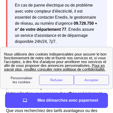
En cas de panne électrique ou de problème
avec votre compteur d'électricité, il est
essentiel de contacter Enedis, le gestionnaire
de réseau, au numéro d'urgence
09.726.750 +
n° de votre département 77
. Enedis assure
un service d'assistance et de dépannage
disponible 24h/24, 7j/7.
Comparateur d'offres gaz à La Chapelle La Reine :
avis et classement des fournisseurs en 2025
Pour les Chapelains souhaitant faire un choix éclairé
parmi les offres de gaz, la comparaison est essentielle.
Notre sélection vous propose des offres spécialement
adaptées à vos
besoins énergétiques.
Mes démarches avec papernest
Que vous recherchiez des tarifs avantageux ou des