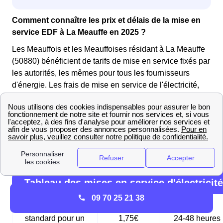
Comment connaître les prix et délais de la mise en
service EDF à La Meauffe en 2025 ?
Les Meauffois et les Meauffoises résidant à La Meauffe
(50880) bénéficient de tarifs de mise en service fixés par
les autorités, les mêmes pour tous les fournisseurs
d'énergie. Les frais de mise en service de l'électricité,
différents en fonction de l'urgence, doivent être réglés à
Enedis. Quant au gaz, les frais sont à régler auprès de
GRDF, le gestionnaire du réseau de gaz.
Les tableaux suivants présentent les différentes options
de mise en service disponibles à La Meauffe (50880) :
Tableau des mises en service d'électricité
09 70 25 21 38
Mise en service
standard pour un
1,75€
24-48 heures