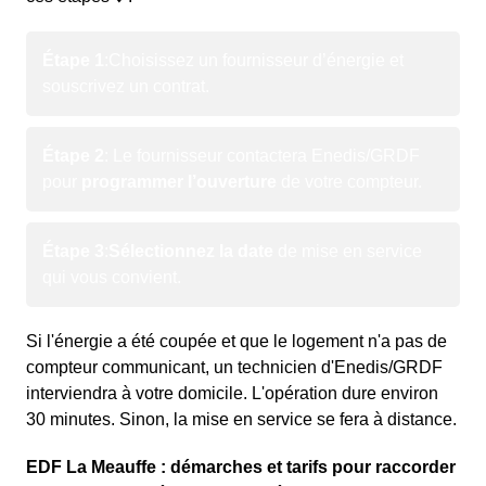
Étape 1
:
Choisissez un fournisseur d’énergie et
souscrivez un contrat.
Étape 2
: Le fournisseur contactera Enedis/GRDF
pour
programmer l’ouverture
de votre compteur.
Étape 3
:
Sélectionnez la date
de mise en service
qui vous convient.
Si l'énergie a été coupée et que le logement n'a pas de
compteur communicant, un technicien d'Enedis/GRDF
interviendra à votre domicile. L'opération dure environ
30 minutes. Sinon, la mise en service se fera à distance.
EDF La Meauffe : démarches et tarifs pour raccorder