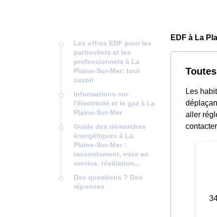
EDF à La Pla
Les offres EDF pour les
particuliers et les
professionnels à La
Toutes
Plaine-Sur-Mer: tout
savoir
Les habit
Informations sur
déplaçant
l'électricité et le gaz à La
Plaine-Sur-Mer
aller rég
contacter
Guide des démarches
énergétiques à La
Plaine-Sur-Mer :
raccordement, mise en
service, résiliation...
Des questions ? Des
réponses
34