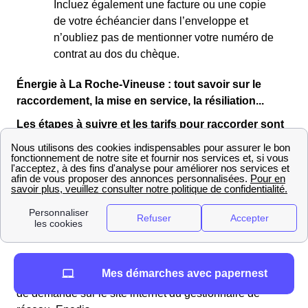
Incluez également une facture ou une copie
de votre échéancier dans l’enveloppe et
n’oubliez pas de mentionner votre numéro de
contrat au dos du chèque.
Énergie à La Roche-Vineuse : tout savoir sur le
raccordement, la mise en service, la résiliation...
Les étapes à suivre et les tarifs pour raccorder sont
logement à l'électricité EDF sur le réseau Enedis à
La Roche-Vineuse
Vous vous apprêtez à déménager dans un logement
neuf à La Roche-Vineuse ? Vous devrez alors déposer
une demande de raccordement auprès d’Enedis Saône-
et-Loire.
Les Saint-Sorlinoises et les Saint-Sorlinois souhaitant
Mes démarches avec papernest
faire raccorder leur logement
doivent déposer un dossier
de demande sur le site internet du gestionnaire de