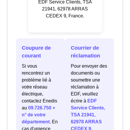
EDF Service Clients, TSA
21941, 62978 ARRAS
CEDEX 9, France.
Coupure de
Courrier de
courant
réclamation
Si vous
Pour envoyer des
rencontrez un
documents ou
problème lié à
soumettre une
votre réseau
réclamation à
électrique,
EDF, veuillez
contactez Enedis
écrire à
EDF
au
09.726.750 +
Service Clients,
n° de votre
TSA 21941,
département
. En
62978 ARRAS
cas d'urgence
CEDEX 9,