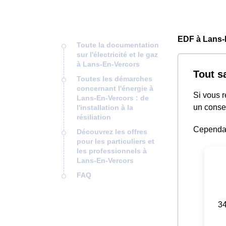
EDF à Lans-
Toute la documentation
sur l'électricité et le gaz
à Lans-En-Vercors
Tout s
Toutes les démarches
concernant l'énergie à
Si vous 
Lans-En-Vercors : de
un consei
l'installation à la
résiliation
Cependant
Découvrez les offres
pour les particuliers et
les professionnels à
Lans-En-Vercors
FAQ
34